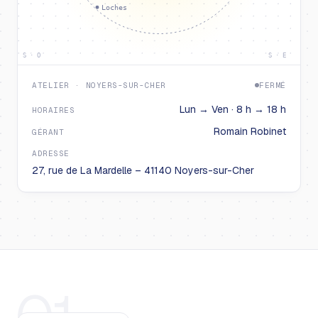
Loches
S · O
S · E
ATELIER · NOYERS-SUR-CHER
FERMÉ
Lun → Ven · 8 h → 18 h
HORAIRES
Romain Robinet
GÉRANT
ADRESSE
27, rue de La Mardelle – 41140 Noyers-sur-Cher