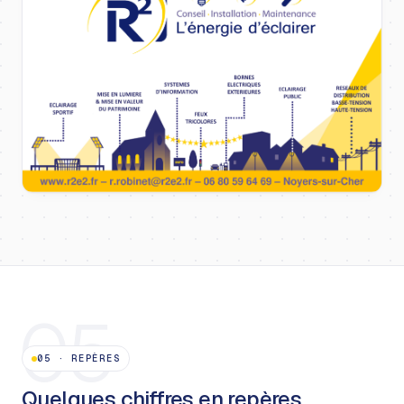
05
05
·
REPÈRES
Quelques chiffres en repères.