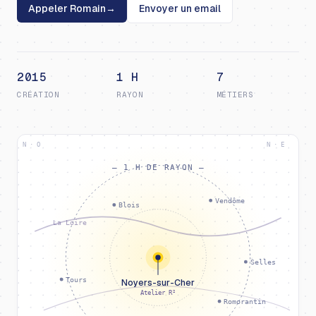
Appeler Romain
→
Envoyer un email
2015
1 H
7
CRÉATION
RAYON
MÉTIERS
N · O
N · E
— 1 H DE RAYON —
Vendôme
Blois
La Loire
Selles
Tours
Noyers-sur-Cher
Atelier R²
Romorantin