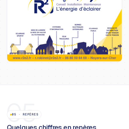
05
05
·
REPÈRES
Quelques chiffres en repères.