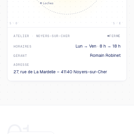
Loches
S · O
S · E
ATELIER · NOYERS-SUR-CHER
FERMÉ
Lun → Ven · 8 h → 18 h
HORAIRES
Romain Robinet
GÉRANT
ADRESSE
27, rue de La Mardelle – 41140 Noyers-sur-Cher