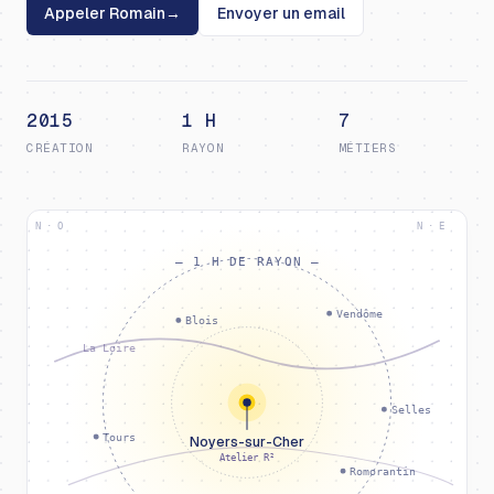
Appeler Romain
→
Envoyer un email
2015
1 H
7
CRÉATION
RAYON
MÉTIERS
N · O
N · E
— 1 H DE RAYON —
Vendôme
Blois
La Loire
Selles
Tours
Noyers-sur-Cher
Atelier R²
Romorantin