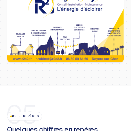
05
05
·
REPÈRES
Quelques chiffres en repères.