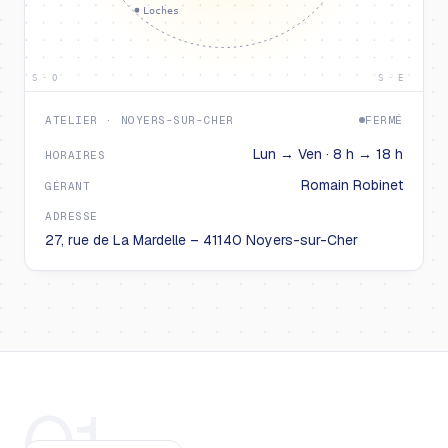
Loches
S · O
S · E
ATELIER · NOYERS-SUR-CHER
FERMÉ
Lun → Ven · 8 h → 18 h
HORAIRES
Romain Robinet
GÉRANT
ADRESSE
27, rue de La Mardelle – 41140 Noyers-sur-Cher