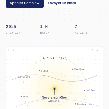
Appeler Romain
→
Envoyer un email
2015
1 H
7
CRÉATION
RAYON
MÉTIERS
N · O
N · E
— 1 H DE RAYON —
Vendôme
Blois
La Loire
Selles
Tours
Noyers-sur-Cher
Atelier R²
Romorantin