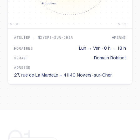
Loches
S · O
S · E
ATELIER · NOYERS-SUR-CHER
FERMÉ
Lun → Ven · 8 h → 18 h
HORAIRES
Romain Robinet
GÉRANT
ADRESSE
27, rue de La Mardelle – 41140 Noyers-sur-Cher