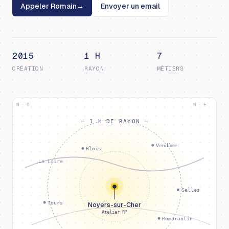
Appeler Romain
→
Envoyer un email
2015
1 H
7
CRÉATION
RAYON
MÉTIERS
N · O
N · E
— 1 H DE RAYON —
Vendôme
Blois
La Loire
Selles
Tours
Noyers-sur-Cher
Atelier R²
Romorantin