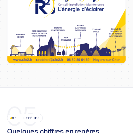
05
05
·
REPÈRES
Quelques chiffres en repères.