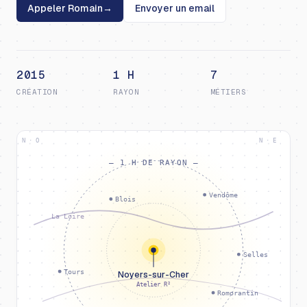
Appeler Romain
→
Envoyer un email
2015
1 H
7
CRÉATION
RAYON
MÉTIERS
N · O
N · E
— 1 H DE RAYON —
Vendôme
Blois
La Loire
Selles
Tours
Noyers-sur-Cher
Atelier R²
Romorantin