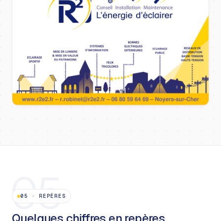
05
05
·
REPÈRES
Quelques chiffres en repères.