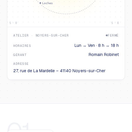
Loches
S · O
S · E
ATELIER · NOYERS-SUR-CHER
FERMÉ
Lun → Ven · 8 h → 18 h
HORAIRES
Romain Robinet
GÉRANT
ADRESSE
27, rue de La Mardelle – 41140 Noyers-sur-Cher