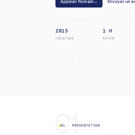
Appeler Romain
→
Envoyer un e
2015
1 H
CRÉATION
RAYON
01
01
·
PRÉSENTATION