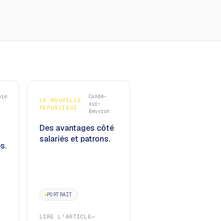
mie
Candé-
LA NOUVELLE
sur-
RÉPUBLIQUE
Beuvron
Des avantages côté
salariés et patrons.
s.
PORTRAIT
LIRE L'ARTICLE
→