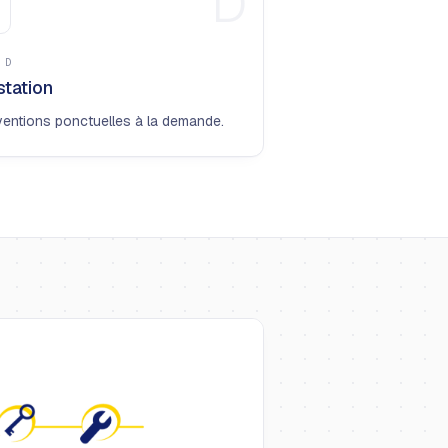
D
E
D
station
ventions ponctuelles à la demande.