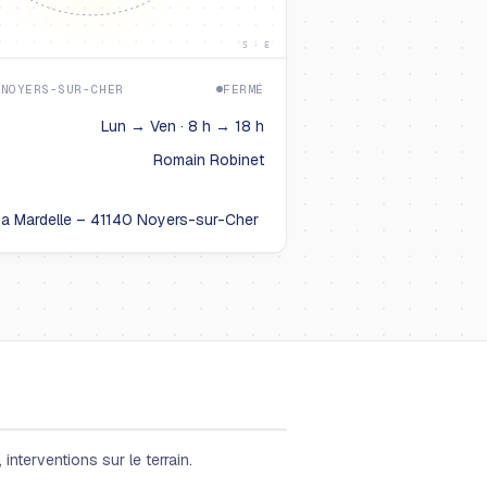
S · E
 NOYERS-SUR-CHER
FERMÉ
Lun → Ven · 8 h → 18 h
Romain Robinet
La Mardelle – 41140 Noyers-sur-Cher
interventions sur le terrain.