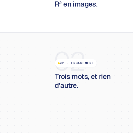
R² en images.
02
02
·
ENGAGEMENT
Trois mots, et rien
d'autre.