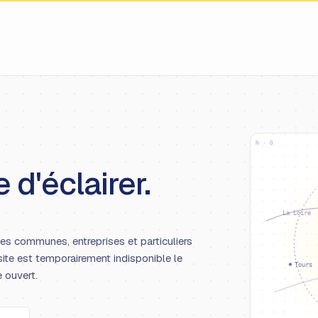
N · O
 d'éclairer.
La Loire
les communes, entreprises et particuliers
site est temporairement indisponible le
Tours
e ouvert.