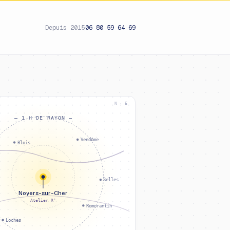
Depuis 2015
06 80 59 64 69
N · E
— 1 H DE RAYON —
Vendôme
Blois
Selles
Noyers-sur-Cher
Atelier R²
Romorantin
Loches