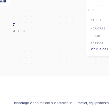
mail
S · O
ATELIER ·
7
HORAIRES
MÉTIERS
GÉRANT
ADRESSE
27, rue de 
Reportage vidéo réalisé sur l'atelier R² — métier, équipements, 