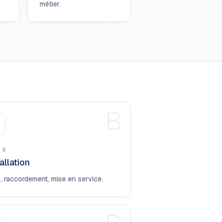
métier.
B
E
B
allation
, raccordement, mise en service.