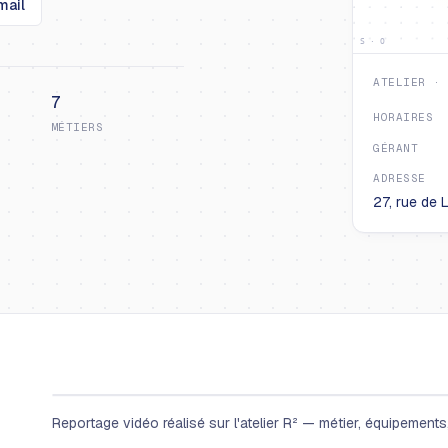
mail
S · O
ATELIER ·
7
HORAIRES
MÉTIERS
GÉRANT
ADRESSE
27, rue de 
Reportage vidéo réalisé sur l'atelier R² — métier, équipements, 