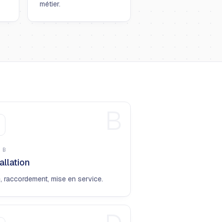
métier.
B
E
B
allation
, raccordement, mise en service.