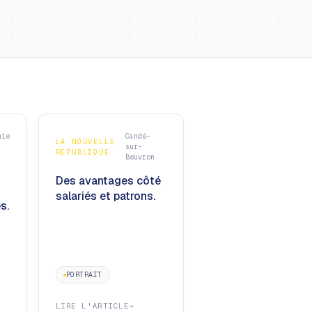
mie
Candé-
LA NOUVELLE
sur-
RÉPUBLIQUE
Beuvron
Des avantages côté
salariés et patrons.
s.
PORTRAIT
LIRE L'ARTICLE
→