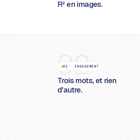
R² en images.
02
02
·
ENGAGEMENT
Trois mots, et rien
d'autre.