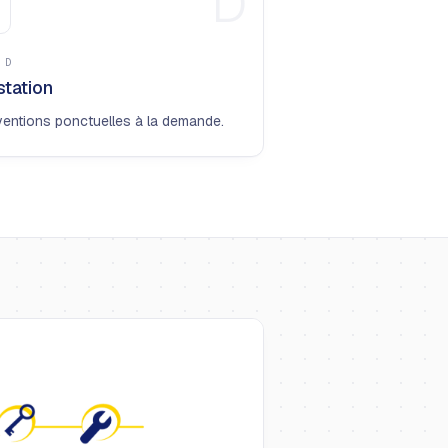
D
E
D
station
ventions ponctuelles à la demande.