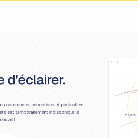
N · O
 d'éclairer.
La Loire
les communes, entreprises et particuliers
site est temporairement indisponible le
Tours
e ouvert.