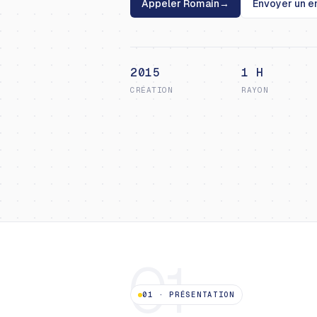
Appeler Romain
→
Envoyer un e
2015
1 H
CRÉATION
RAYON
01
01
·
PRÉSENTATION