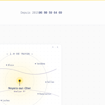
Depuis 2015
06 80 59 64 69
N · E
— 1 H DE RAYON —
Vendôme
Blois
Selles
Noyers-sur-Cher
Atelier R²
Romorantin
Loches