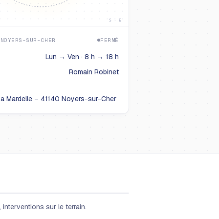
S · E
 NOYERS-SUR-CHER
FERMÉ
Lun → Ven · 8 h → 18 h
Romain Robinet
La Mardelle – 41140 Noyers-sur-Cher
interventions sur le terrain.