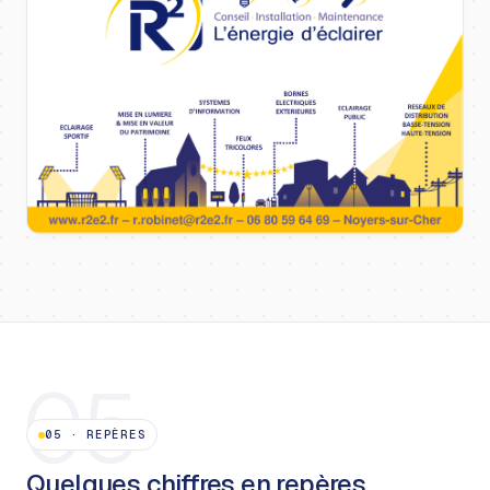
05
05
·
REPÈRES
Quelques chiffres en repères.