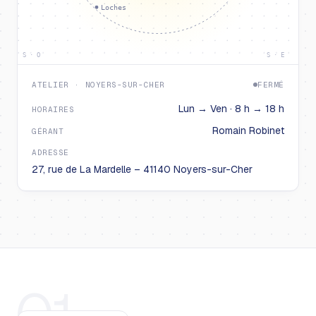
Loches
S · O
S · E
ATELIER · NOYERS-SUR-CHER
FERMÉ
Lun → Ven · 8 h → 18 h
HORAIRES
Romain Robinet
GÉRANT
ADRESSE
27, rue de La Mardelle – 41140 Noyers-sur-Cher