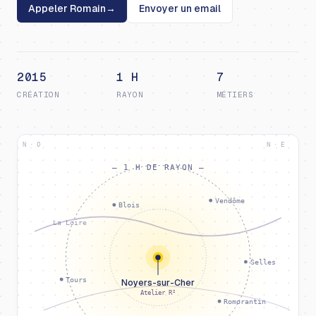
Appeler Romain
→
Envoyer un email
2015
1 H
7
CRÉATION
RAYON
MÉTIERS
N · O
N · E
— 1 H DE RAYON —
Vendôme
Blois
La Loire
Selles
Tours
Noyers-sur-Cher
Atelier R²
Romorantin