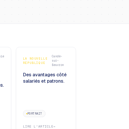
mie
Candé-
LA NOUVELLE
sur-
RÉPUBLIQUE
Beuvron
Des avantages côté
salariés et patrons.
s.
PORTRAIT
LIRE L'ARTICLE
→