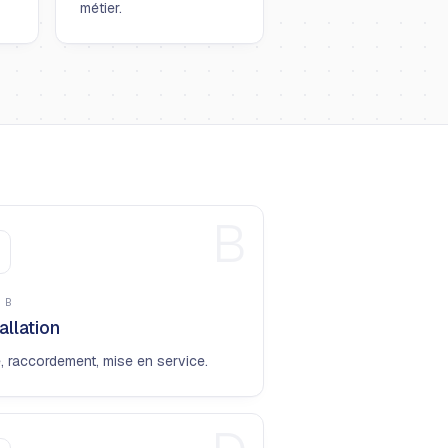
métier.
B
E
B
allation
, raccordement, mise en service.