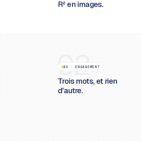
R² en images.
02
02
·
ENGAGEMENT
Trois mots, et rien
d'autre.