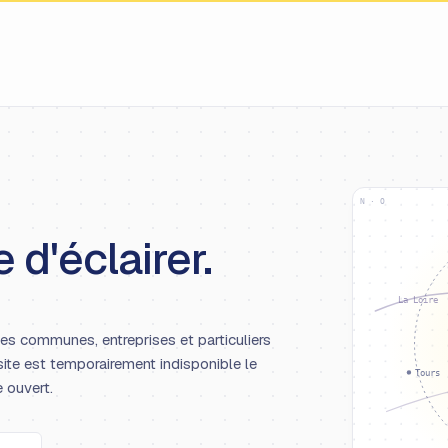
N · O
 d'éclairer.
La Loire
les communes, entreprises et particuliers
site est temporairement indisponible le
Tours
e ouvert.