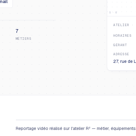
mail
S · O
ATELIER ·
7
HORAIRES
MÉTIERS
GÉRANT
ADRESSE
27, rue de 
Reportage vidéo réalisé sur l'atelier R² — métier, équipements, 