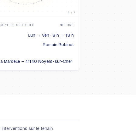
S · E
 NOYERS-SUR-CHER
FERMÉ
Lun → Ven · 8 h → 18 h
Romain Robinet
La Mardelle – 41140 Noyers-sur-Cher
interventions sur le terrain.