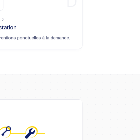
D
E
D
station
ventions ponctuelles à la demande.