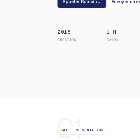
Appeler Romain
→
Envoyer un e
2015
1 H
CRÉATION
RAYON
01
01
·
PRÉSENTATION