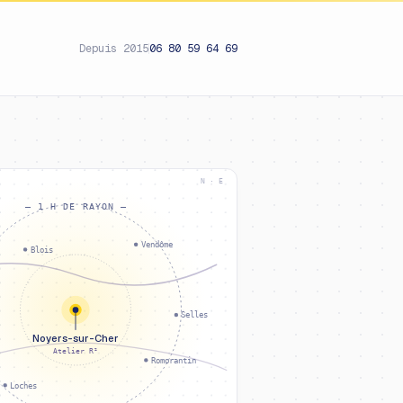
Depuis 2015
06 80 59 64 69
N · E
— 1 H DE RAYON —
Vendôme
Blois
Selles
Noyers-sur-Cher
Atelier R²
Romorantin
Loches