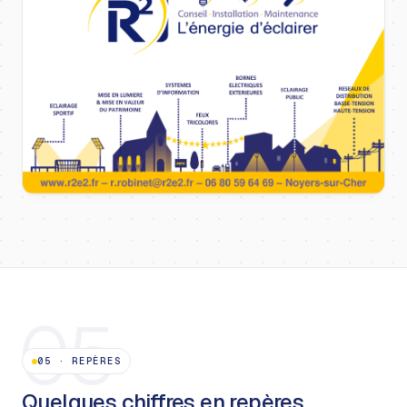
05
05
·
REPÈRES
Quelques chiffres en repères.