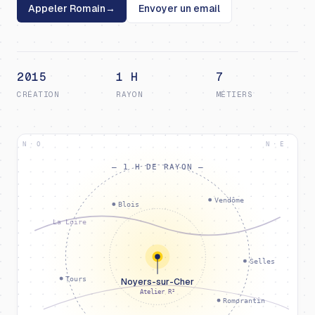
Appeler Romain
→
Envoyer un email
2015
1 H
7
CRÉATION
RAYON
MÉTIERS
N · O
N · E
— 1 H DE RAYON —
Vendôme
Blois
La Loire
Selles
Tours
Noyers-sur-Cher
Atelier R²
Romorantin