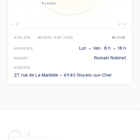
Loches
S · O
S · E
ATELIER · NOYERS-SUR-CHER
FERMÉ
Lun → Ven · 8 h → 18 h
HORAIRES
Romain Robinet
GÉRANT
ADRESSE
27, rue de La Mardelle – 41140 Noyers-sur-Cher