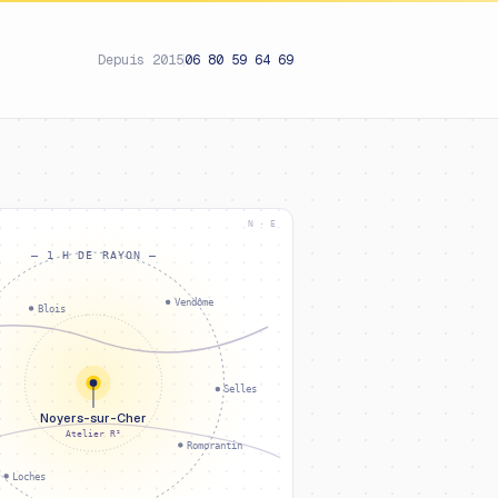
Depuis 2015
06 80 59 64 69
N · E
— 1 H DE RAYON —
Vendôme
Blois
Selles
Noyers-sur-Cher
Atelier R²
Romorantin
Loches