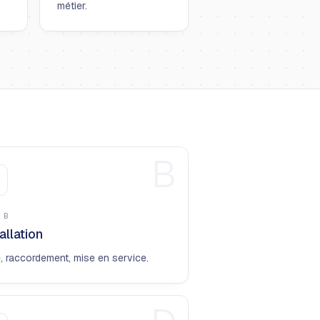
métier.
B
E
B
allation
, raccordement, mise en service.