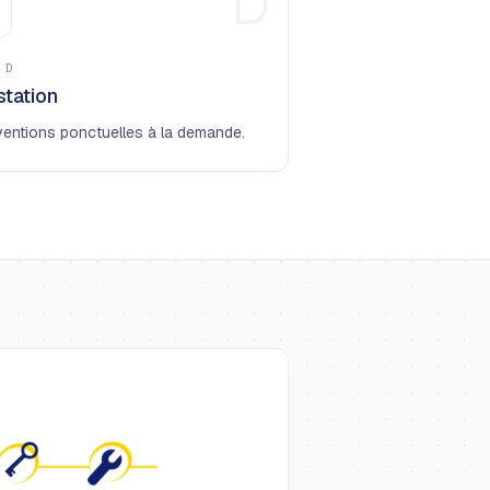
D
E
D
station
ventions ponctuelles à la demande.