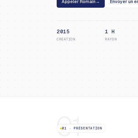
Appeler Romain
→
Envoyer un e
2015
1 H
CRÉATION
RAYON
01
01
·
PRÉSENTATION