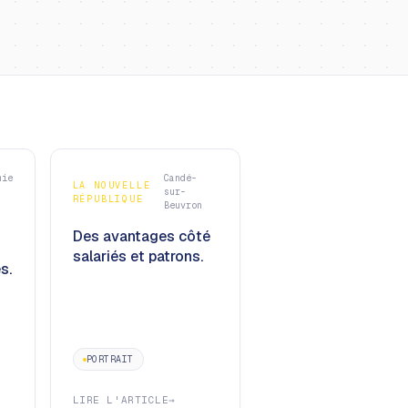
mie
Candé-
LA NOUVELLE
sur-
RÉPUBLIQUE
Beuvron
Des avantages côté
salariés et patrons.
s.
PORTRAIT
LIRE L'ARTICLE
→