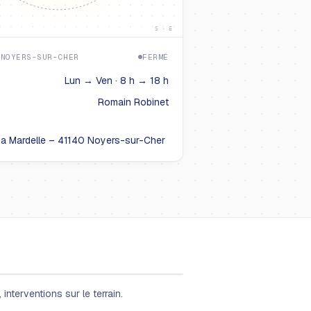
S · E
 NOYERS-SUR-CHER
FERMÉ
Lun → Ven · 8 h → 18 h
Romain Robinet
La Mardelle – 41140 Noyers-sur-Cher
interventions sur le terrain.