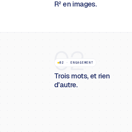
R² en images.
02
02
·
ENGAGEMENT
Trois mots, et rien
d'autre.