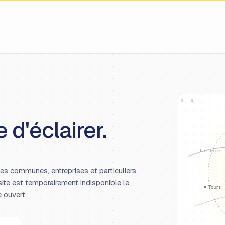
N · O
 d'éclairer.
La Loire
les communes, entreprises et particuliers
site est temporairement indisponible le
Tours
e ouvert.