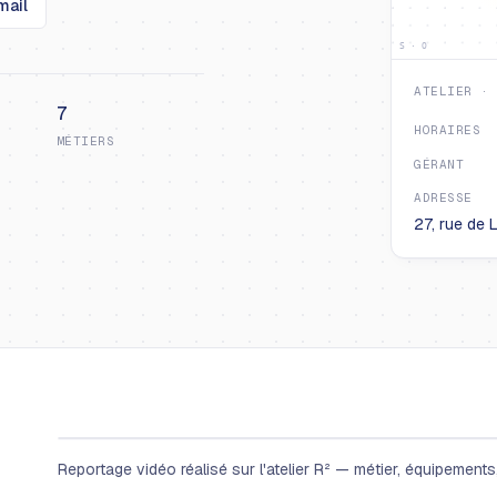
mail
S · O
ATELIER ·
7
HORAIRES
MÉTIERS
GÉRANT
ADRESSE
27, rue de 
Reportage vidéo réalisé sur l'atelier R² — métier, équipements, 