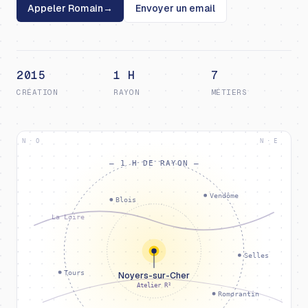
Appeler Romain
→
Envoyer un email
2015
1 H
7
CRÉATION
RAYON
MÉTIERS
N · O
N · E
— 1 H DE RAYON —
Vendôme
Blois
La Loire
Selles
Tours
Noyers-sur-Cher
Atelier R²
Romorantin