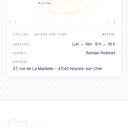
Loches
S · O
S · E
ATELIER · NOYERS-SUR-CHER
FERMÉ
Lun → Ven · 8 h → 18 h
HORAIRES
Romain Robinet
GÉRANT
ADRESSE
27, rue de La Mardelle – 41140 Noyers-sur-Cher