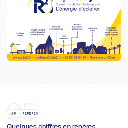
05
05
·
REPÈRES
Quelques chiffres en repères.