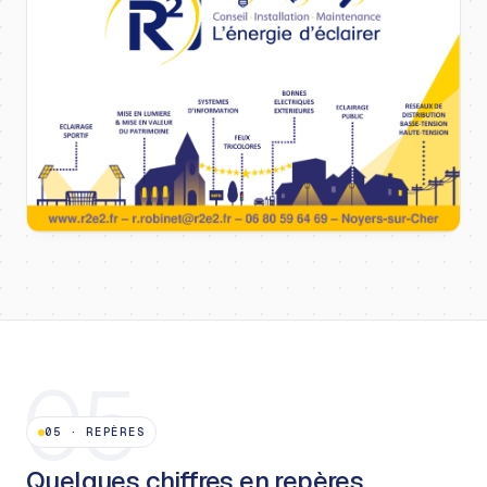
05
05
·
REPÈRES
Quelques chiffres en repères.