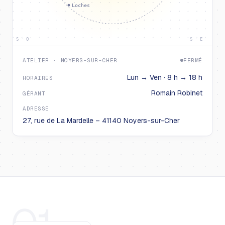
Loches
S · O
S · E
ATELIER · NOYERS-SUR-CHER
FERMÉ
Lun → Ven · 8 h → 18 h
HORAIRES
Romain Robinet
GÉRANT
ADRESSE
27, rue de La Mardelle – 41140 Noyers-sur-Cher