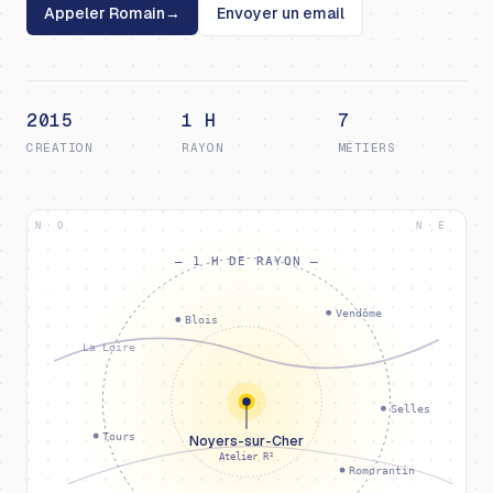
Appeler Romain
→
Envoyer un email
2015
1 H
7
CRÉATION
RAYON
MÉTIERS
N · O
N · E
— 1 H DE RAYON —
Vendôme
Blois
La Loire
Selles
Tours
Noyers-sur-Cher
Atelier R²
Romorantin