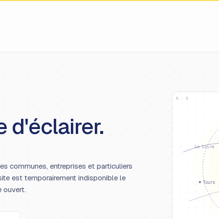
N · O
 d'éclairer.
La Loire
les communes, entreprises et particuliers
site est temporairement indisponible le
Tours
e ouvert.