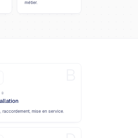
métier.
B
E
B
allation
, raccordement, mise en service.