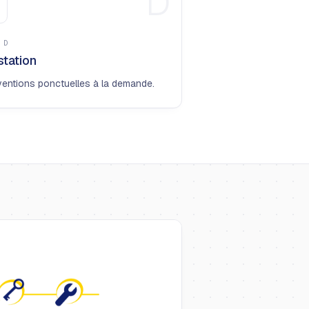
D
E
D
station
ventions ponctuelles à la demande.