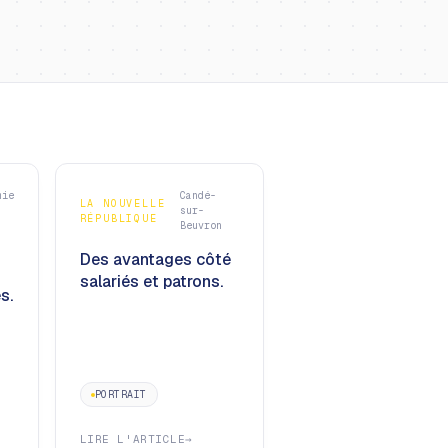
mie
Candé-
LA NOUVELLE
sur-
RÉPUBLIQUE
Beuvron
Des avantages côté
salariés et patrons.
s.
PORTRAIT
LIRE L'ARTICLE
→