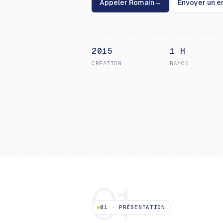
Appeler Romain
→
Envoyer un e
2015
1 H
CRÉATION
RAYON
01
01
·
PRÉSENTATION