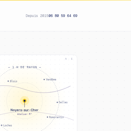
Depuis 2015
06 80 59 64 69
N · E
— 1 H DE RAYON —
Vendôme
Blois
Selles
Noyers-sur-Cher
Atelier R²
Romorantin
Loches