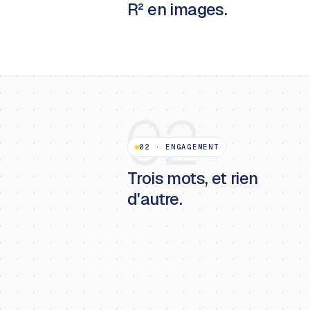
R² en images.
02
02
·
ENGAGEMENT
Trois mots, et rien
d'autre.