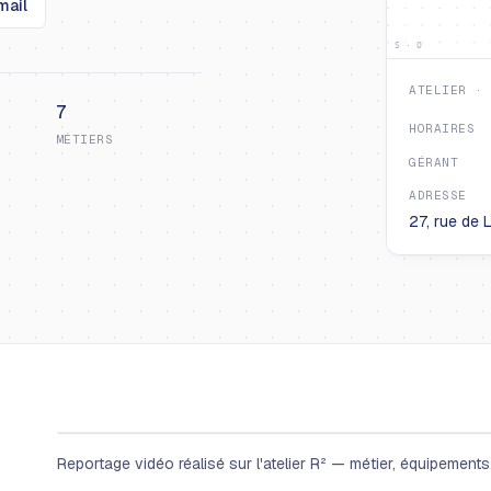
mail
S · O
ATELIER ·
7
HORAIRES
MÉTIERS
GÉRANT
ADRESSE
27, rue de 
Reportage vidéo réalisé sur l'atelier R² — métier, équipements, 