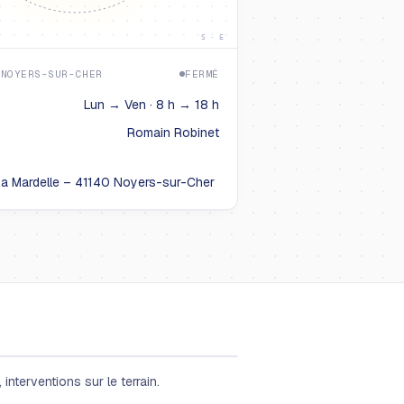
S · E
 NOYERS-SUR-CHER
FERMÉ
Lun → Ven · 8 h → 18 h
Romain Robinet
La Mardelle – 41140 Noyers-sur-Cher
interventions sur le terrain.